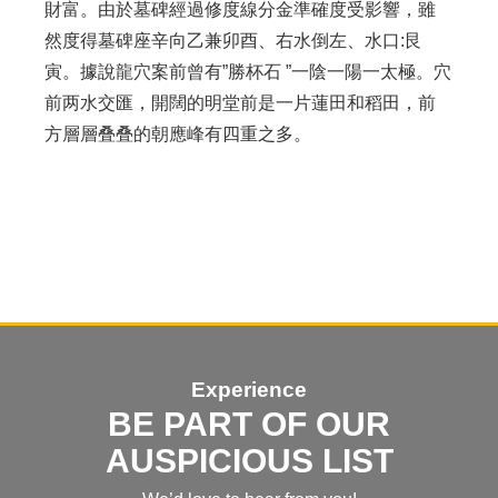
財富。由於墓碑經過修度線分金準確度受影響，雖
然度得墓碑座辛向乙兼卯酉、右水倒左、水口:艮
寅。據說龍穴案前曾有”勝杯石 ”一陰一陽一太極。穴
前两水交匯，開闊的明堂前是一片蓮田和稻田，前
方層層叠叠的朝應峰有四重之多。
Experience
BE PART OF OUR
AUSPICIOUS LIST