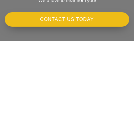
We’d love to hear from you!
CONTACT US TODAY