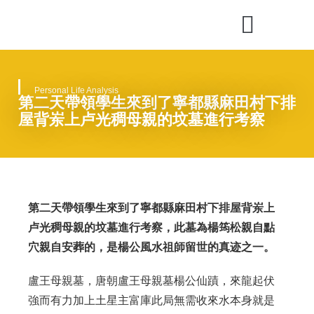
What is Feng Shui
Geomancy Consultancy
Feng Shui Updates
Personal Life Analysis
第二天帶領學生來到了寧都縣麻田村下排
屋背岽上卢光稠母親的坟墓進行考察
第二天帶領學生來到了寧都縣麻田村下排屋背岽上
卢光稠母親的坟墓進行考察，此墓為楊筠松親自點
穴親自安葬的，是楊公風水祖師留世的真迹之一。
盧王母親墓，唐朝盧王母親墓楊公仙蹟，來龍起伏
強而有力加上土星主富庫此局無需收來水本身就是