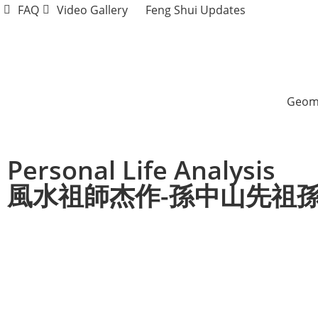
FAQ
Video Gallery
Feng Shui Updates
Geom
Personal Life Analysis
風水祖師杰作-孫中山先祖