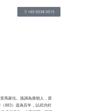
+65 6538 0515
公里馬家坑。孫誗為唐朝人，原
（883）选為百年，以武功封