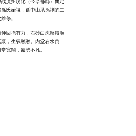
轉战虔州虔化（今寧都縣）而定
省孫氏始祖，孫中山系孫誗的二
次維修。
前伸回抱有力，右砂白虎輾轉順
緊聚，生氣融融。内堂右水倒
明堂寬闊，氣勢不凡。