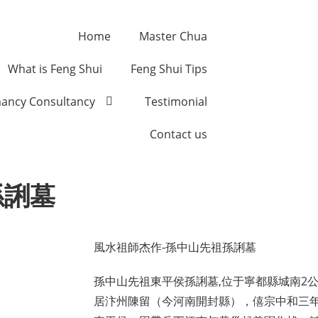
Home
Master Chua
What is Feng Shui
Feng Shui Tips
ancy Consultancy
Testimonial
Contact us
孫誗墓
風水祖師杰作-孫中山先祖孫誗墓
孫中山先祖東平侯孫誗墓,位于寧都縣城南2
居汴州陳留（今河南開封縣），僖宗中和三年