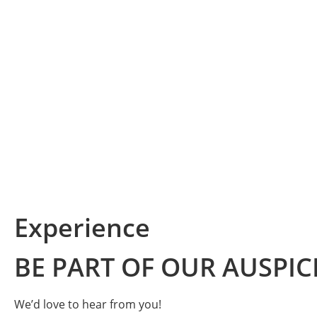
Experience
BE PART OF OUR AUSPIC
We’d love to hear from you!