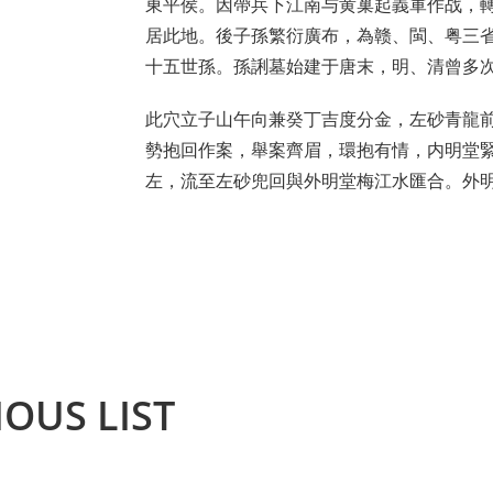
東平侯。因帶兵下江南与黄巢起義軍作战，
居此地。後子孫繁衍廣布，為赣、閩、粤三
十五世孫。孫誗墓始建于唐末，明、清曾多
此穴立子山午向兼癸丁吉度分金，左砂青龍
勢抱回作案，舉案齊眉，環抱有情，内明堂
左，流至左砂兜回與外明堂梅江水匯合。外
IOUS LIST